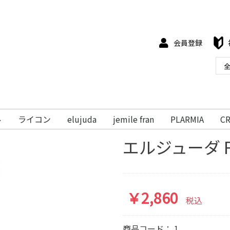
会員登録
ル
ライコン
elujuda
jemile fran
PLARMIA
C
エルジューダ 
￥2,860
税込
商品コード：
1