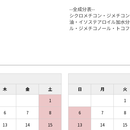
--全成分表--
シクロメチコン・ジメチコン
お買い物を続ける
カートへ進む
油・イソステアロイル加水分
ル・ジメチコノール・トコフ
木
金
土
日
月
火
1
1
6
7
8
6
7
8
13
14
15
13
14
15