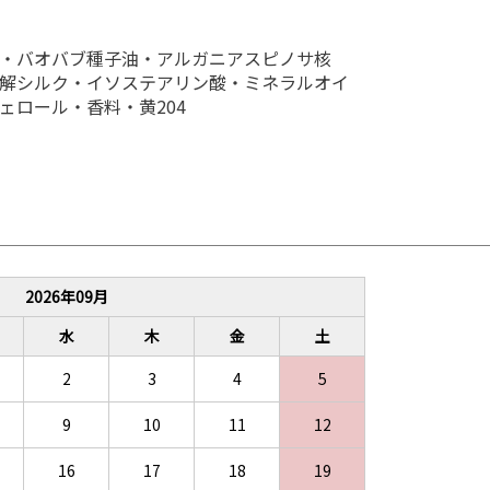
・バオバブ種子油・アルガニアスピノサ核
解シルク・イソステアリン酸・ミネラルオイ
ェロール・香料・黄204
2026
年
09
月
水
木
金
土
2
3
4
5
9
10
11
12
16
17
18
19